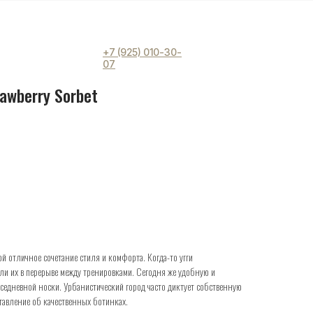
+7 (925) 010-30-
07
rawberry Sorbet
й отличное сочетание стиля и комфорта. Когда-то угги
и их в перерыве между тренировками. Сегодня же удобную и
седневной носки. Урбанистический город часто диктует собственную
тавление об качественных ботинках.