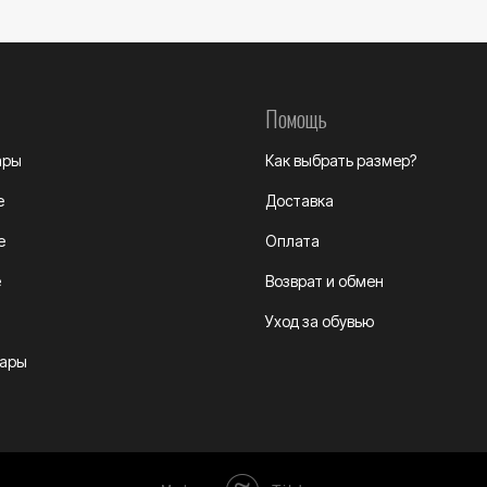
Помощь
ары
Как выбрать размер?
е
Доставка
е
Оплата
е
Возврат и обмен
Уход за обувью
уары