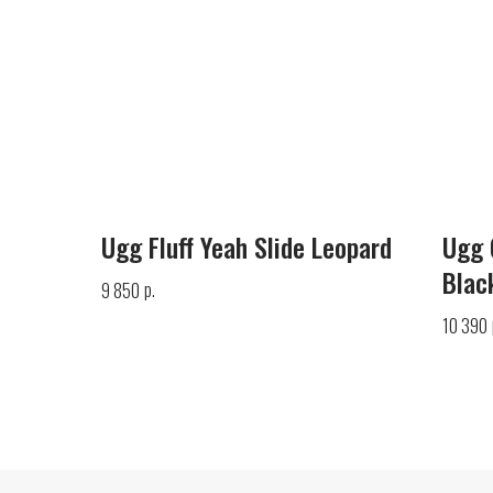
Ugg Fluff Yeah Slide Leopard
Ugg 
Blac
р.
9 850
10 390