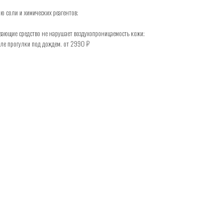
ю соли и химических реагентов;
ающие средство не нарушает воздухопроницаемость кожи;
ле прогулки под дождем. от 2990 ₽