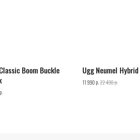
Classic Boom Buckle
Ugg Neumel Hybrid
k
р.
р.
11 990
22 490
р.