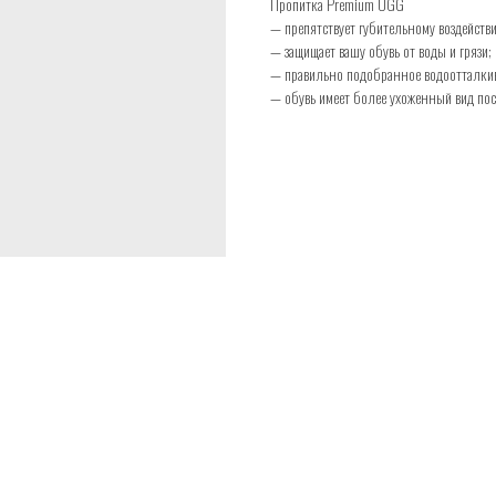
Пропитка Premium UGG
— препятствует губительному воздействи
— защищает вашу обувь от воды и грязи;
— правильно подобранное водоотталкив
— обувь имеет более ухоженный вид пос