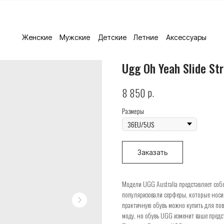
Женские
Мужские
Детские
Летние
Аксессуары
Ugg Oh Yeah Slide St
р.
8 850
Размеры
Заказать
Модели UGG Australia представляет собо
популяризовали серферы, которые носил
практичную обувь можно купить для пов
моду, но обувь UGG изменит ваше предс