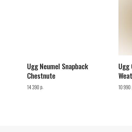
Ugg Neumel Snapback
Ugg 
Chestnute
Weat
р.
14 390
10 990