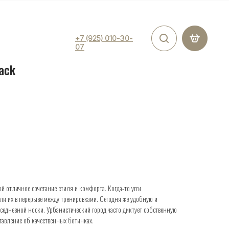
+7 (925) 010-30-
07
lack
й отличное сочетание стиля и комфорта. Когда-то угги
и их в перерыве между тренировками. Сегодня же удобную и
седневной носки. Урбанистический город часто диктует собственную
тавление об качественных ботинках.