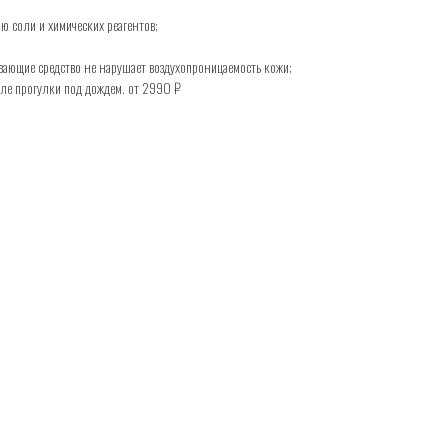
ю соли и химических реагентов;
ающие средство не нарушает воздухопроницаемость кожи;
ле прогулки под дождем. от 2990 ₽