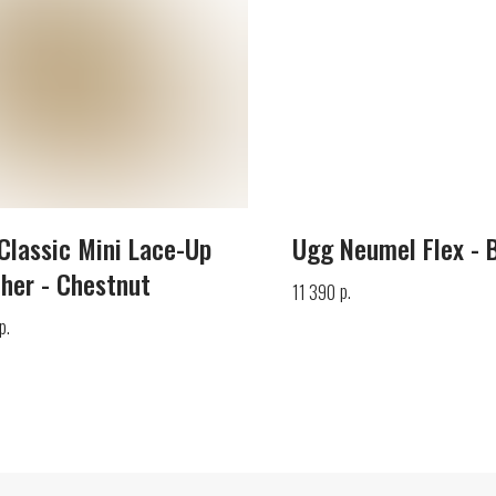
Classic Mini Lace-Up
Ugg Neumel Flex - 
her - Chestnut
р.
11 390
р.