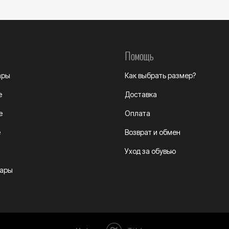
Помощь
ары
Как выбрать размер?
е
Доставка
е
Оплата
е
Возврат и обмен
Уход за обувью
уары