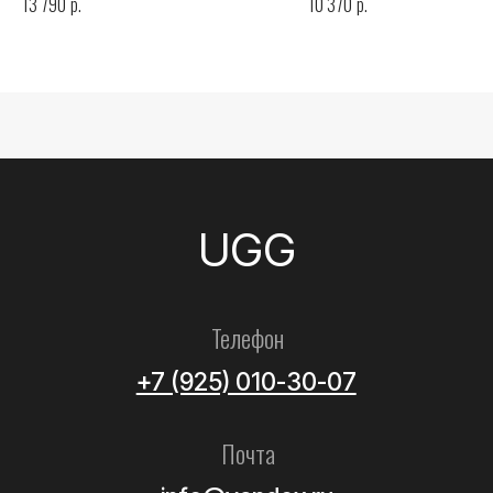
р.
р.
13 790
10 370
Все товары
Женские
Мужские
Детские
Летние
Аксессуары
Помощь
Как выбрать размер?
Доставка
Оплата
Возврат и обмен