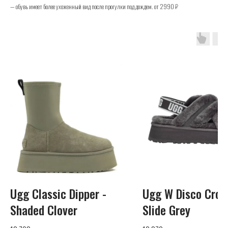
— обувь имеет более ухоженный вид после прогулки под дождем. от 2990 ₽
UGG
Телефон
+7 (925) 010-30-07
Почта
Ugg Classic Dipper -
Ugg W Disco Cros
info@yandex.ru
Shaded Clover
Slide Grey
Каталог