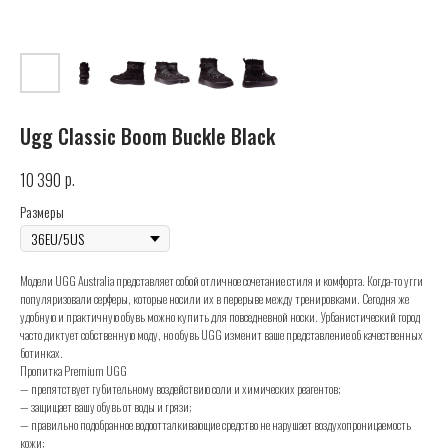
Ugg Classic Boom Buckle Black
р.
10 390
Размеры
Модели UGG Australia представляет собой отличное сочетание стиля и комфорта. Когда-то угги
популяризовали серферы, которые носили их в перерыве между тренировками. Сегодня же
удобную и практичную обувь можно купить для повседневной носки. Урбанистический город
часто диктует собственную моду, но обувь UGG изменит ваше представление об качественных
ботинках.
Пропитка Premium UGG
— препятствует губительному воздействию соли и химических реагентов;
— защищает вашу обувь от воды и грязи;
— правильно подобранное водоотталкивающие средство не нарушает воздухопроницаемость
кожи;