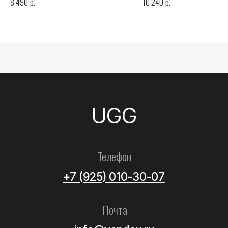
р.
р.
8 490
10 240
Все товары
Женские
Мужские
Детские
Летние
Аксессуары
Помощь
Как выбрать размер?
Доставка
Оплата
Возврат и обмен