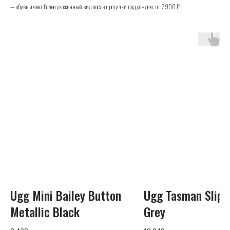
— обувь имеет более ухоженный вид после прогулки под дождем. от 2990 ₽
UGG
Телефон
+7 (925) 010-30-07
Почта
Ugg Mini Bailey Button
Ugg Tasman Slipp
info@yandex.ru
Metallic Black
Grey
Каталог