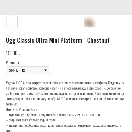
Ugg Classic Ultra Mini Platform - Chestnut
р.
11 390
Размеры
Модели UGG Australia представляет собой отличное сочетание стиля и комфорта. Когда-то угги
популяризовали серферы, которые носили их в перерыве между тренировками. Сегодня же
удобную и практичную обувь можно купить для повседневной носки. Урбанистический город
часто диктует собственную моду, но обувь UGG изменит ваше представление об качественных
ботинках.
Пропитка Premium UGG
— препятствует губительному воздействию соли и химических реагентов;
— защищает вашу обувь от воды и грязи;
— правильно подобранное водоотталкивающие средство не нарушает воздухопроницаемость
кожи;