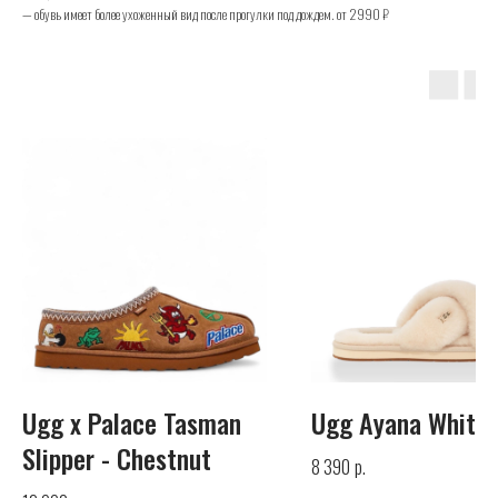
— обувь имеет более ухоженный вид после прогулки под дождем. от 2990 ₽
UGG
Телефон
+7 (925) 010-30-07
Почта
Ugg x Palace Tasman
Ugg Ayana White
info@yandex.ru
Slipper - Chestnut
р.
8 390
Каталог