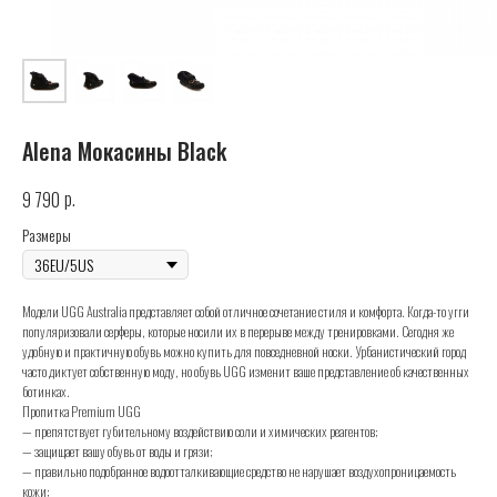
Alena Мокасины Black
р.
9 790
Размеры
Модели UGG Australia представляет собой отличное сочетание стиля и комфорта. Когда-то угги
популяризовали серферы, которые носили их в перерыве между тренировками. Сегодня же
удобную и практичную обувь можно купить для повседневной носки. Урбанистический город
часто диктует собственную моду, но обувь UGG изменит ваше представление об качественных
ботинках.
Пропитка Premium UGG
— препятствует губительному воздействию соли и химических реагентов;
— защищает вашу обувь от воды и грязи;
— правильно подобранное водоотталкивающие средство не нарушает воздухопроницаемость
кожи;