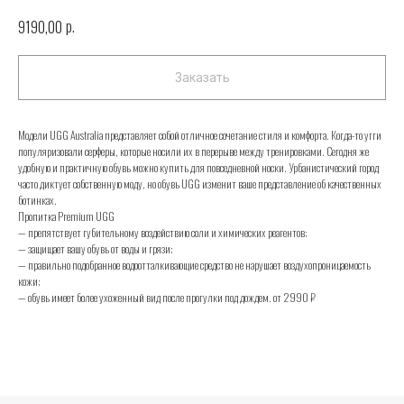
р.
9190,00
Заказать
Модели UGG Australia представляет собой отличное сочетание стиля и комфорта. Когда-то угги
популяризовали серферы, которые носили их в перерыве между тренировками. Сегодня же
удобную и практичную обувь можно купить для повседневной носки. Урбанистический город
часто диктует собственную моду, но обувь UGG изменит ваше представление об качественных
ботинках.
Пропитка Premium UGG
— препятствует губительному воздействию соли и химических реагентов;
— защищает вашу обувь от воды и грязи;
UGG
— правильно подобранное водоотталкивающие средство не нарушает воздухопроницаемость
кожи;
— обувь имеет более ухоженный вид после прогулки под дождем. от 2990 ₽
Телефон
+7 (925) 010-30-07
Почта