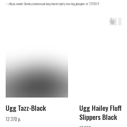
— обувь имеет более ухоженный вид после прогулки под дождем. от 2990 ₽
UGG
Телефон
+7 (925) 010-30-07
Почта
Ugg Tazz-Black
Ugg Hailey Fluff
info@yandex.ru
Slippers Black
р.
12 370
Каталог