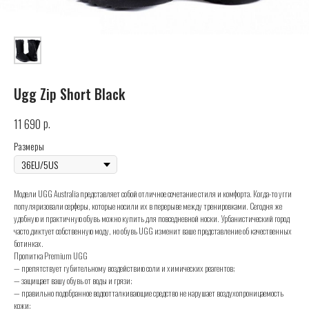
Ugg Zip Short Black
р.
11 690
Размеры
Модели UGG Australia представляет собой отличное сочетание стиля и комфорта. Когда-то угги
популяризовали серферы, которые носили их в перерыве между тренировками. Сегодня же
удобную и практичную обувь можно купить для повседневной носки. Урбанистический город
часто диктует собственную моду, но обувь UGG изменит ваше представление об качественных
ботинках.
Пропитка Premium UGG
— препятствует губительному воздействию соли и химических реагентов;
— защищает вашу обувь от воды и грязи;
— правильно подобранное водоотталкивающие средство не нарушает воздухопроницаемость
кожи;