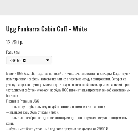
Ugg Funkarra Cabin Cuff - White
р.
12 290
Размеры
Модели UGG Australia представляет собой отличное сочетание стиля и комфорта. Когда-то угги
популяризовали серферы, которые носили их в перерыве между тренировками. Сегодня же
удобную и практичную обувь можно купить для повседневной носки. Урбанистический город
часто диктует собственную моду, но обувь UGG изменит ваше представление об качественных
ботинках.
Пропитка Premium UGG
— препятствует губительному воздействию соли и химических реагентов;
— защищает вашу обувь от воды и грязи;
— правильно подобранное водоотталкивающие средство не нарушает воздухопроницаемость
кожи;
— обувь имеет более ухоженный вид после прогулки под дождем. от 2990 ₽