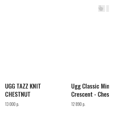
UGG
Телефон
+7 (925) 010-30-07
Почта
UGG TAZZ KNIT
Ugg Classic Mini
info@yandex.ru
CHESTNUT
Crescent - Chest
р.
р.
13 000
12 890
Каталог