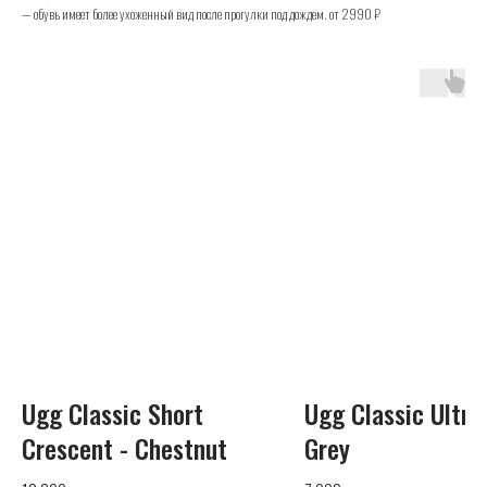
— обувь имеет более ухоженный вид после прогулки под дождем. от 2990 ₽
UGG
Телефон
+7 (925) 010-30-07
Почта
Ugg Classic Short
Ugg Classic Ultra
info@yandex.ru
Crescent - Chestnut
Grey
Каталог