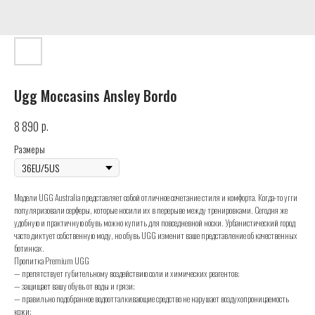
Ugg Moccasins Ansley Bordo
р.
8 890
Размеры
Модели UGG Australia представляет собой отличное сочетание стиля и комфорта. Когда-то угги
популяризовали серферы, которые носили их в перерыве между тренировками. Сегодня же
удобную и практичную обувь можно купить для повседневной носки. Урбанистический город
часто диктует собственную моду, но обувь UGG изменит ваше представление об качественных
ботинках.
Пропитка Premium UGG
— препятствует губительному воздействию соли и химических реагентов;
— защищает вашу обувь от воды и грязи;
— правильно подобранное водоотталкивающие средство не нарушает воздухопроницаемость
кожи;