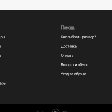
Помощь
ары
Как выбрать размер?
е
Доставка
е
Оплата
е
Возврат и обмен
Уход за обувью
уары