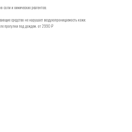
ю соли и химических реагентов;
ающие средство не нарушает воздухопроницаемость кожи;
ле прогулки под дождем. от 2990 ₽