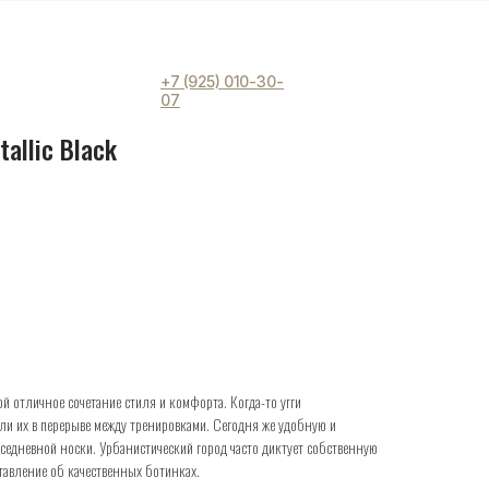
+7 (925) 010-30-
07
tallic Black
й отличное сочетание стиля и комфорта. Когда-то угги
и их в перерыве между тренировками. Сегодня же удобную и
седневной носки. Урбанистический город часто диктует собственную
тавление об качественных ботинках.