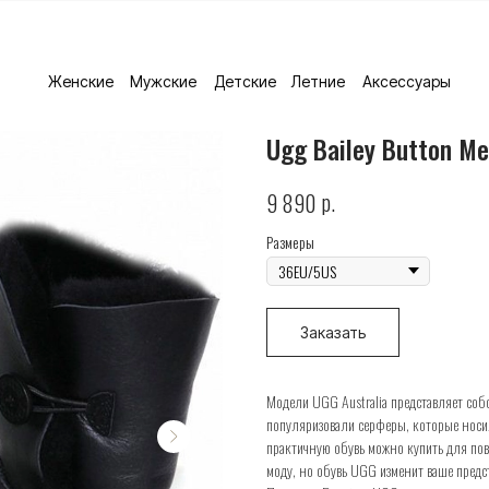
Женские
Мужские
Детские
Летние
Аксессуары
Ugg Bailey Button Me
р.
9 890
Размеры
Заказать
Модели UGG Australia представляет собо
популяризовали серферы, которые носил
практичную обувь можно купить для пов
моду, но обувь UGG изменит ваше предс