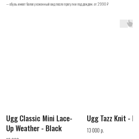
— обувь имеет более ухоженный вид после прогулки под дождем. от 2990 ₽
UGG
Телефон
+7 (925) 010-30-07
Почта
Ugg Classic Mini Lace-
Ugg Tazz Knit - B
info@yandex.ru
Up Weather - Black
р.
13 000
Каталог