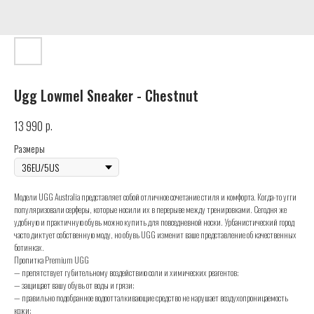
Ugg Lowmel Sneaker - Chestnut
р.
13 990
Размеры
Модели UGG Australia представляет собой отличное сочетание стиля и комфорта. Когда-то угги
популяризовали серферы, которые носили их в перерыве между тренировками. Сегодня же
удобную и практичную обувь можно купить для повседневной носки. Урбанистический город
часто диктует собственную моду, но обувь UGG изменит ваше представление об качественных
ботинках.
Пропитка Premium UGG
— препятствует губительному воздействию соли и химических реагентов;
— защищает вашу обувь от воды и грязи;
— правильно подобранное водоотталкивающие средство не нарушает воздухопроницаемость
кожи;