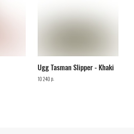
Ugg Tasman Slipper - Khaki
р.
10 240