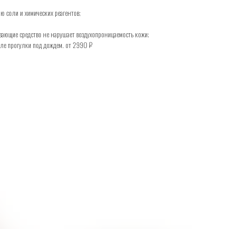
ю соли и химических реагентов;
ающие средство не нарушает воздухопроницаемость кожи;
ле прогулки под дождем. от 2990 ₽