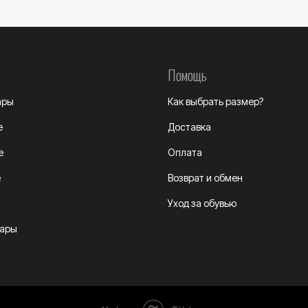
Помощь
ары
Как выбрать размер?
е
Доставка
е
Оплата
е
Возврат и обмен
Уход за обувью
уары