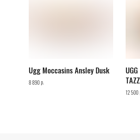
Ugg Moccasins Ansley Dusk
UGG
TAZZ
р.
8 890
12 500