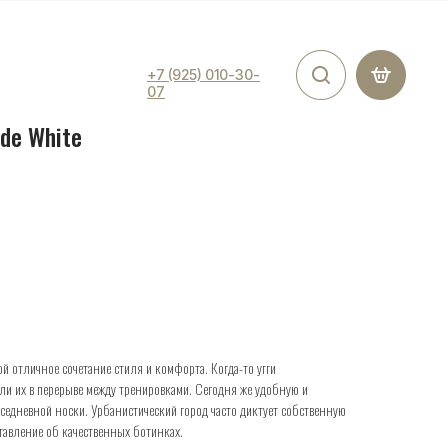
+7 (925) 010-30-
07
ide White
й отличное сочетание стиля и комфорта. Когда-то угги
и их в перерыве между тренировками. Сегодня же удобную и
седневной носки. Урбанистический город часто диктует собственную
тавление об качественных ботинках.