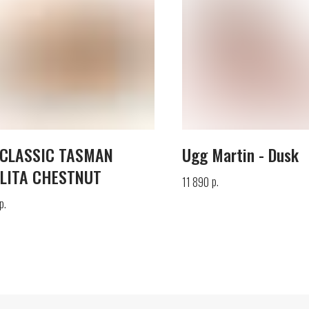
 CLASSIC TASMAN
Ugg Martin - Dusk
LITA CHESTNUT
р.
11 890
р.