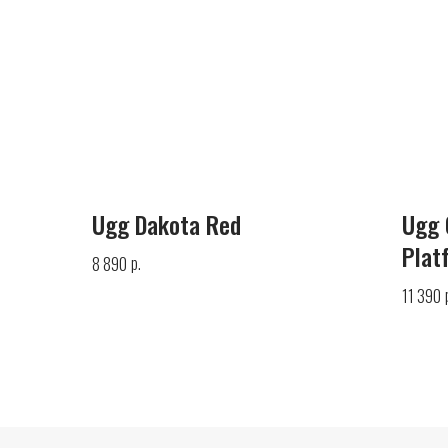
Ugg Dakota Red
Ugg 
Plat
р.
8 890
11 390