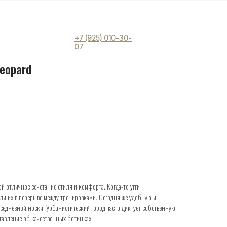
+7 (925) 010-30-
07
Leopard
й отличное сочетание стиля и комфорта. Когда-то угги
и их в перерыве между тренировками. Сегодня же удобную и
седневной носки. Урбанистический город часто диктует собственную
тавление об качественных ботинках.