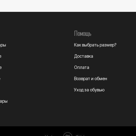
Помощь
ары
Как выбрать размер?
е
Доставка
е
Оплата
е
Возврат и обмен
Уход за обувью
уары