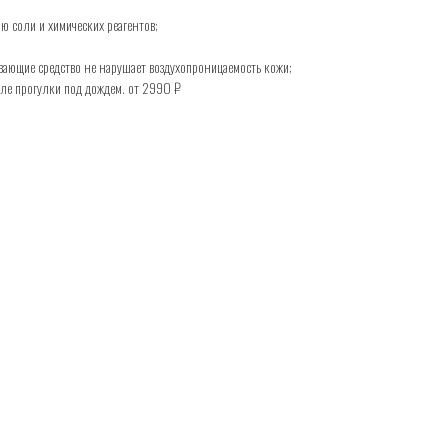
ю соли и химических реагентов;
ающие средство не нарушает воздухопроницаемость кожи;
ле прогулки под дождем. от 2990 ₽