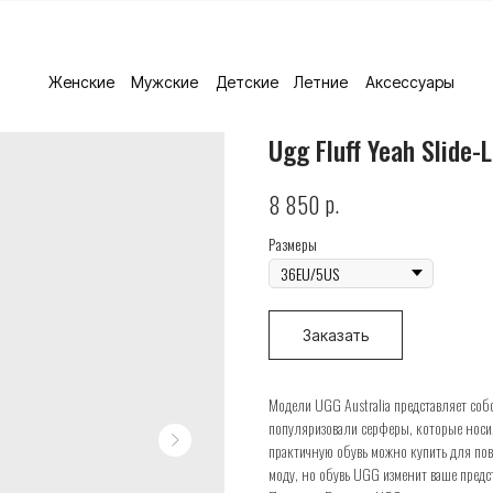
Женские
Мужские
Детские
Летние
Аксессуары
Ugg Fluff Yeah Slide-
р.
8 850
Размеры
Заказать
Модели UGG Australia представляет собо
популяризовали серферы, которые носил
практичную обувь можно купить для пов
моду, но обувь UGG изменит ваше предс