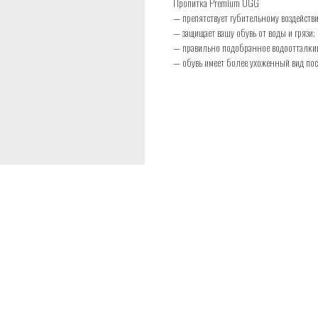
Пропитка Premium UGG
— препятствует губительному воздействи
— защищает вашу обувь от воды и грязи;
— правильно подобранное водоотталкив
— обувь имеет более ухоженный вид пос