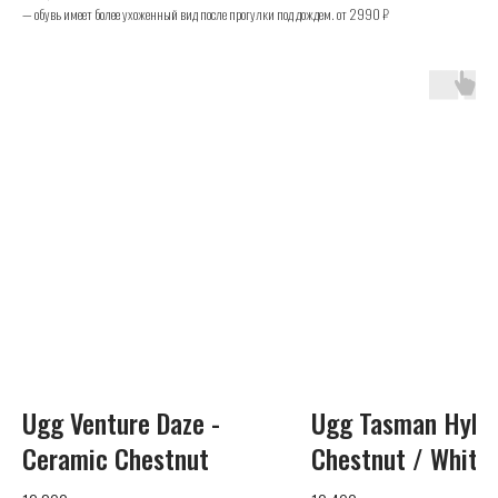
— обувь имеет более ухоженный вид после прогулки под дождем. от 2990 ₽
UGG
Телефон
+7 (925) 010-30-07
Почта
Ugg Venture Daze -
Ugg Tasman Hybr
info@yandex.ru
Ceramic Chestnut
Chestnut / White
Каталог