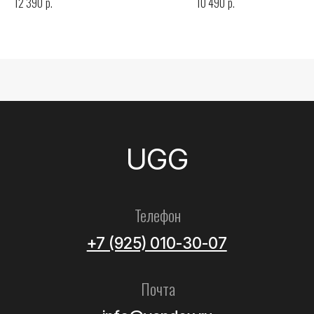
р.
р.
12 390
10 490
Все товары
Женские
Мужские
Детские
Летние
Аксессуары
Помощь
Как выбрать размер?
Доставка
Оплата
Возврат и обмен