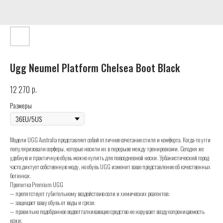
Ugg Neumel Platform Chelsea Boot Black
р.
12 270
Размеры
Модели UGG Australia представляет собой отличное сочетание стиля и комфорта. Когда-то угги
популяризовали серферы, которые носили их в перерыве между тренировками. Сегодня же
удобную и практичную обувь можно купить для повседневной носки. Урбанистический город
часто диктует собственную моду, но обувь UGG изменит ваше представление об качественных
ботинках.
Пропитка Premium UGG
— препятствует губительному воздействию соли и химических реагентов;
— защищает вашу обувь от воды и грязи;
— правильно подобранное водоотталкивающие средство не нарушает воздухопроницаемость
кожи;