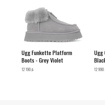
Ugg Funkette Platform
Ugg 
Boots - Grey Violet
Blac
р.
12 190
12 990