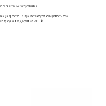
ю соли и химических реагентов;
ающие средство не нарушает воздухопроницаемость кожи;
ле прогулки под дождем. от 2990 ₽