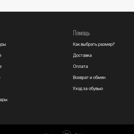
Помощь
ары
Как выбрать размер?
е
Доставка
е
Оплата
е
Возврат и обмен
Уход за обувью
уары