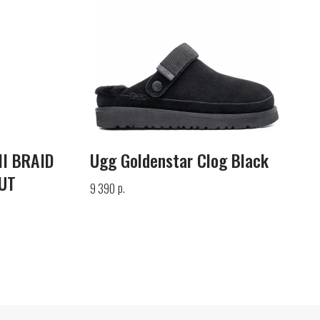
II BRAID
Ugg Goldenstar Clog Black
UT
р.
9 390