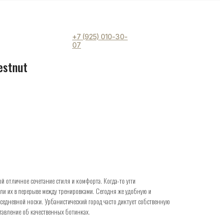
+7 (925) 010-30-
07
estnut
й отличное сочетание стиля и комфорта. Когда-то угги
и их в перерыве между тренировками. Сегодня же удобную и
седневной носки. Урбанистический город часто диктует собственную
тавление об качественных ботинках.