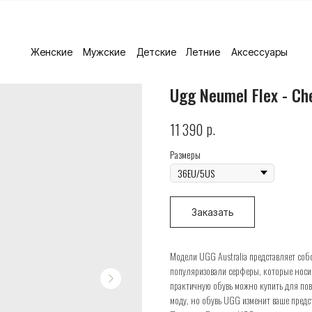
Женские
Мужские
Детские
Летние
Аксессуары
Ugg Neumel Flex - Ch
р.
11 390
Размеры
Заказать
Модели UGG Australia представляет собо
популяризовали серферы, которые носил
практичную обувь можно купить для пов
моду, но обувь UGG изменит ваше предс