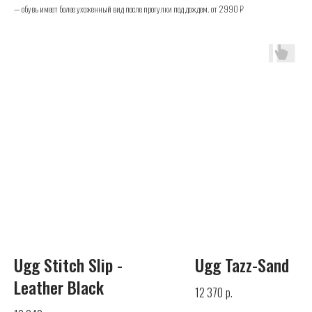
— обувь имеет более ухоженный вид после прогулки под дождем. от 2990 ₽
UGG
Телефон
+7 (925) 010-30-07
Почта
Ugg Stitch Slip -
Ugg Tazz-Sand
info@yandex.ru
Leather Black
р.
12 370
Каталог