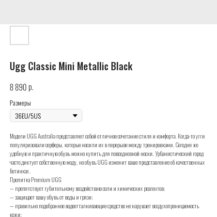
Ugg Classic Mini Metallic Black
р.
8 890
Размеры
Модели UGG Australia представляет собой отличное сочетание стиля и комфорта. Когда-то угги
популяризовали серферы, которые носили их в перерыве между тренировками. Сегодня же
удобную и практичную обувь можно купить для повседневной носки. Урбанистический город
часто диктует собственную моду, но обувь UGG изменит ваше представление об качественных
ботинках.
Пропитка Premium UGG
— препятствует губительному воздействию соли и химических реагентов;
— защищает вашу обувь от воды и грязи;
— правильно подобранное водоотталкивающие средство не нарушает воздухопроницаемость
кожи;