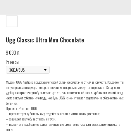
Ugg Classic Ultra Mini Chocolate
р.
9 090
Размеры
Модели UGG Australia представляет собой отличное сочетание стиля и комфорта. Когда-то угги
популяризовали серферы, которые носили их в перерыве между тренировками. Сегодня же
удобную и практичную обувь можно купить для повседневной носки. Урбанистический город
часто диктует собственную моду, но обувь UGG изменит ваше представление об качественных
ботинках.
Пропитка Premium UGG
— препятствует губительному воздействию соли и химических реагентов;
— защищает вашу обувь от воды и грязи;
— правильно подобранное водоотталкивающие средство не нарушает воздухопроницаемость
кожи;