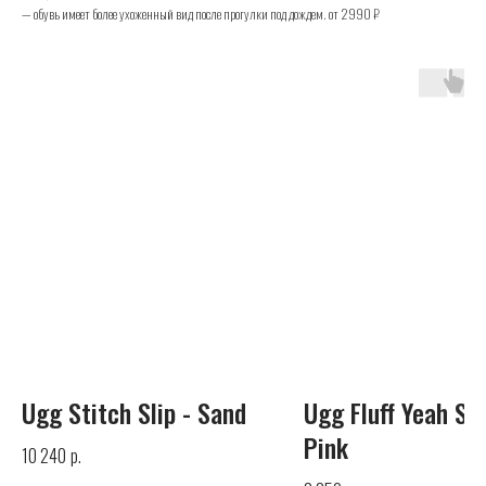
— обувь имеет более ухоженный вид после прогулки под дождем. от 2990 ₽
UGG
Телефон
+7 (925) 010-30-07
Почта
Ugg Stitch Slip - Sand
Ugg Fluff Yeah Sli
info@yandex.ru
Pink
р.
10 240
Каталог