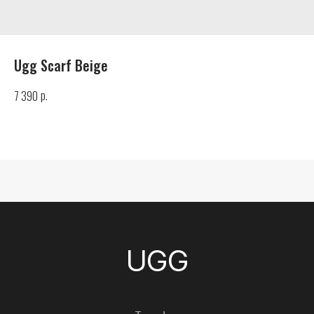
Ugg Scarf Beige
UGG
р.
7 390
Телефон
+7 (925) 010-30-07
Почта
info@yandex.ru
Каталог
Все товары
Женские