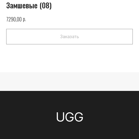
Замшевые (08)
р.
7290,00
Заказать
UGG
Телефон
+7 (925) 010-30-07
Почта
info@yandex.ru
Каталог
Все товары
Женские