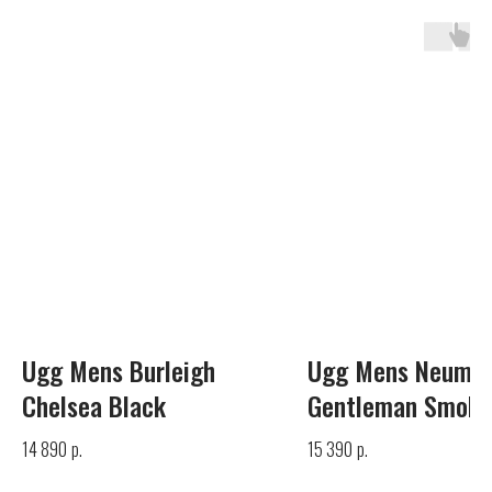
UGG
Телефон
+7 (925) 010-30-07
Почта
Ugg Mens Burleigh
Ugg Mens Neumel
info@yandex.ru
Chelsea Black
Gentleman Smoke
р.
р.
14 890
15 390
Каталог