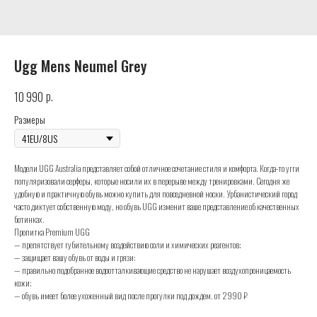
Ugg Mens Neumel Grey
р.
10 990
Размеры
Модели UGG Australia представляет собой отличное сочетание стиля и комфорта. Когда-то угги
популяризовали серферы, которые носили их в перерыве между тренировками. Сегодня же
удобную и практичную обувь можно купить для повседневной носки. Урбанистический город
часто диктует собственную моду, но обувь UGG изменит ваше представление об качественных
ботинках.
Пропитка Premium UGG
— препятствует губительному воздействию соли и химических реагентов;
— защищает вашу обувь от воды и грязи;
— правильно подобранное водоотталкивающие средство не нарушает воздухопроницаемость
кожи;
— обувь имеет более ухоженный вид после прогулки под дождем. от 2990 ₽