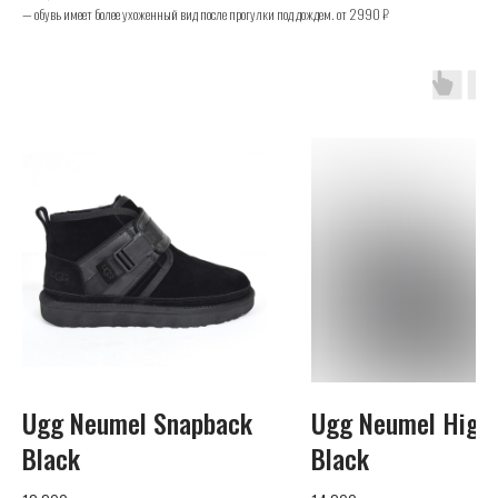
— обувь имеет более ухоженный вид после прогулки под дождем. от 2990 ₽
UGG
Телефон
+7 (925) 010-30-07
Почта
Ugg Neumel Snapback
Ugg Neumel High 
info@yandex.ru
Black
Black
Каталог