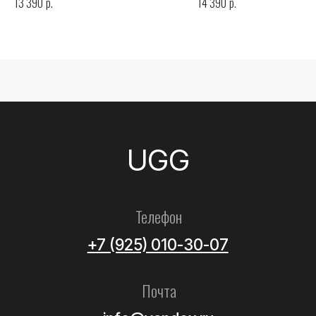
р.
р.
13 390
14 390
Все товары
Женские
Мужские
Детские
Летние
Аксессуары
Помощь
Как выбрать размер?
Доставка
Оплата
Возврат и обмен