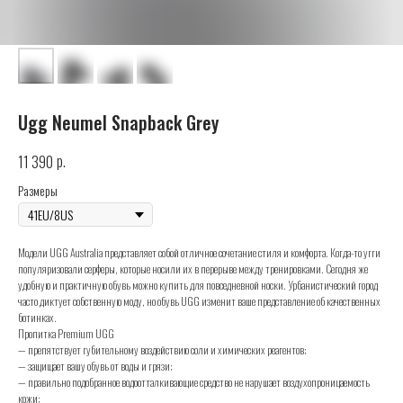
Ugg Neumel Snapback Grey
р.
11 390
Размеры
Модели UGG Australia представляет собой отличное сочетание стиля и комфорта. Когда-то угги
популяризовали серферы, которые носили их в перерыве между тренировками. Сегодня же
удобную и практичную обувь можно купить для повседневной носки. Урбанистический город
часто диктует собственную моду, но обувь UGG изменит ваше представление об качественных
ботинках.
Пропитка Premium UGG
— препятствует губительному воздействию соли и химических реагентов;
— защищает вашу обувь от воды и грязи;
— правильно подобранное водоотталкивающие средство не нарушает воздухопроницаемость
кожи;