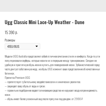
Ugg Classic Mini Lace-Up Weather - Dune
р.
15 390
Размеры
Модели UGG Australia представляет собой отличное сочетание стиля и комфорта. Когда-то угги
популяризовали серферы, которые носили их в перерыве между тренировками. Сегодня же
удобную и практичную обувь можно купить для повседневной носки. Урбанистический город
часто диктует собственную моду, но обувь UGG изменит ваше представление об качественных
ботинках.
Пропитка Premium UGG
— препятствует губительному воздействию соли и химических реагентов;
— защищает вашу обувь от воды и грязи;
— правильно подобранное водоотталкивающие средство не нарушает воздухопроницаемость
кожи;
— обувь имеет более ухоженный вид после прогулки под дождем. от 2990 ₽