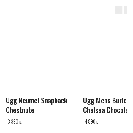
UGG
Телефон
+7 (925) 010-30-07
Почта
Ugg Neumel Snapback
Ugg Mens Burleig
info@yandex.ru
Chestnute
Chelsea Chocolat
р.
р.
13 390
14 890
Каталог