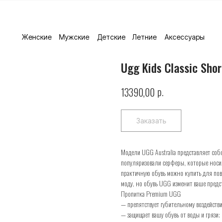
Женские
Мужские
Детские
Летние
Аксессуары
Ugg Kids Classic Sho
р.
13390,00
Заказать
Модели UGG Australia представляет собо
популяризовали серферы, которые носил
практичную обувь можно купить для пов
моду, но обувь UGG изменит ваше предс
Пропитка Premium UGG
— препятствует губительному воздействи
— защищает вашу обувь от воды и грязи;