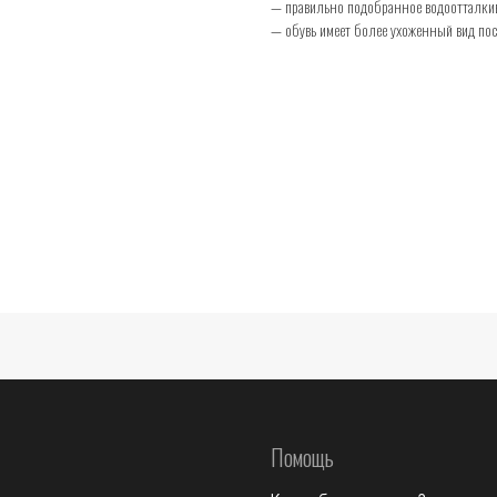
— правильно подобранное водоотталкив
— обувь имеет более ухоженный вид пос
Помощь