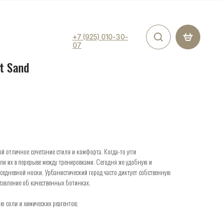
+7 (925) 010-30-
07
rt Sand
й отличное сочетание стиля и комфорта. Когда-то угги
и их в перерыве между тренировками. Сегодня же удобную и
седневной носки. Урбанистический город часто диктует собственную
тавление об качественных ботинках.
ю соли и химических реагентов;