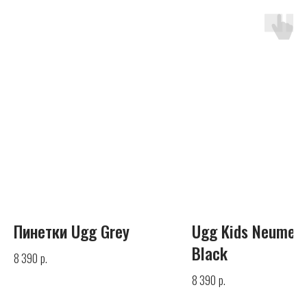
UGG
Телефон
+7 (925) 010-30-07
Почта
Пинетки Ugg Grey
Ugg Kids Neumel Z
info@yandex.ru
Black
р.
8 390
р.
8 390
Каталог