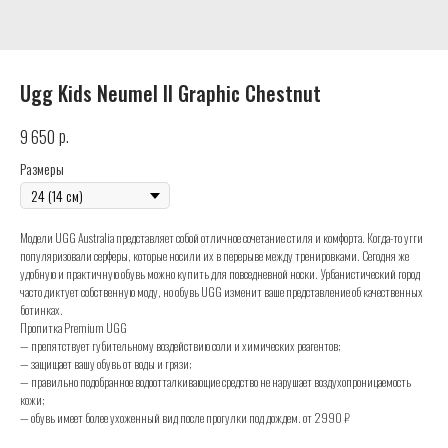
Ugg Kids Neumel II Graphic Chestnut
р.
9 650
Размеры
Модели UGG Australia представляет собой отличное сочетание стиля и комфорта. Когда-то угги
популяризовали серферы, которые носили их в перерыве между тренировками. Сегодня же
удобную и практичную обувь можно купить для повседневной носки. Урбанистический город
часто диктует собственную моду, но обувь UGG изменит ваше представление об качественных
ботинках.
Пропитка Premium UGG
— препятствует губительному воздействию соли и химических реагентов;
— защищает вашу обувь от воды и грязи;
— правильно подобранное водоотталкивающие средство не нарушает воздухопроницаемость
кожи;
— обувь имеет более ухоженный вид после прогулки под дождем. от 2990 ₽