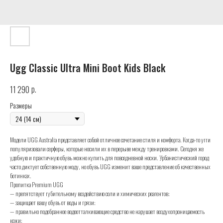
Ugg Classic Ultra Mini Boot Kids Black
р.
11 290
Размеры
Модели UGG Australia представляет собой отличное сочетание стиля и комфорта. Когда-то угги
популяризовали серферы, которые носили их в перерыве между тренировками. Сегодня же
удобную и практичную обувь можно купить для повседневной носки. Урбанистический город
часто диктует собственную моду, но обувь UGG изменит ваше представление об качественных
ботинках.
Пропитка Premium UGG
— препятствует губительному воздействию соли и химических реагентов;
— защищает вашу обувь от воды и грязи;
— правильно подобранное водоотталкивающие средство не нарушает воздухопроницаемость
кожи;