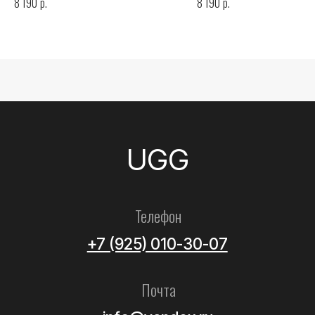
р.
р.
8 190
8 190
Все товары
Женские
Мужские
Детские
Летние
Аксессуары
Помощь
Как выбрать размер?
Доставка
Оплата
Возврат и обмен