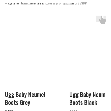
— обувь имеет более ухоженный вид после прогулки под дождем. от 2990 ₽
UGG
Телефон
+7 (925) 010-30-07
Почта
Ugg Baby Neumel
Ugg Baby Neumel
info@yandex.ru
Boots Grey
Boots Black
Каталог